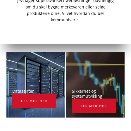
JPG lager superavansert webløsninger uavhengig
om du skal bygge merkevaren eller selge
produktene dine. Vi vet
hvordan du bør
kommunisere.
Datasenter
Sikkerhet og
systemutvikling
LES MER HER
LES MER HER