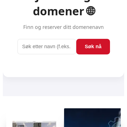
DERRICK
EN EKSTREM EFFEKTIV SALGSKANAL SOM DU SELV
EIER
SJEKK HVORDAN HER