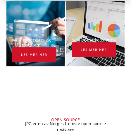
Mail, nyhetsbrev og
Salg og markedsføring
SMS plattform​
LES MER HER
LES MER HER
OPEN SOURCE
JPG er en av Norges fremste open-source
utviklere