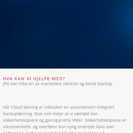
HVA KAN VI HJELPE MED?
JPG kan tilby en av markedets sikreste og beste backup
Vår Cloud løsning er inkludert en automatisert integrert
backupløsning. Noe som betyr at vi sømløst kan
sikkerhetskopiere og gjenopprette VMer. Sikkerhetskopiene er
inkrementelle, og overfører kun nylig endrede data over