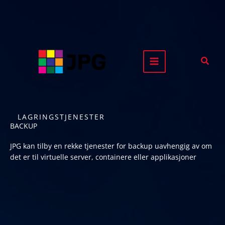
Hopp
rett
til
innholdet
Søk
LAGRINGSTJENESTER
BACKUP
JPG kan tilby en rekke tjenester for backup uavhengig av om
det er til virtuelle server, containere eller applikasjoner