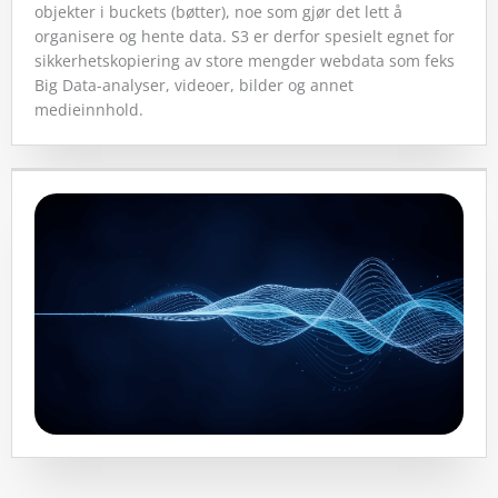
objekter i buckets (bøtter), noe som gjør det lett å
organisere og hente data. S3 er derfor spesielt egnet for
sikkerhetskopiering av store mengder webdata som feks
Big Data-analyser, videoer, bilder og annet
medieinnhold.